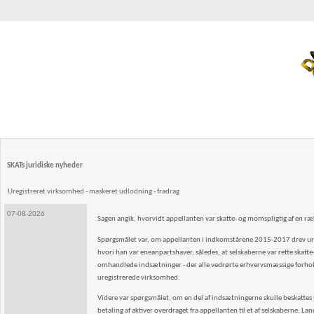
SKATs juridiske nyheder
Uregistreret virksomhed - maskeret udlodning - fradrag
07-08-2026
Sagen angik, hvorvidt appellanten var skatte- og momspligtig af en 
Spørgsmålet var, om appellanten i indkomstårene 2015-2017 drev uregi
hvori han var eneanpartshaver, således, at selskaberne var rette skat
omhandlede indsætninger - der alle vedrørte erhvervsmæssige forhold -
uregistrerede virksomhed.
Videre var spørgsmålet, om en del af indsætningerne skulle beskattes so
betaling af aktiver overdraget fra appellanten til et af selskaberne. La