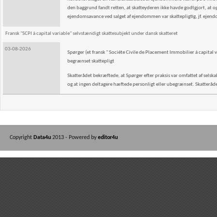
den baggrund fandt retten, at skatteyderen ikke havde godtgjort, at o
ejendomsavance ved salget af ejendommen var skattepligtig, jf. ejen
Fransk "SCPI á capital variable" selvstændigt skattesubjekt under dansk skatteret
03-08-2026
Spørger (et fransk " Sociéte Civile de Placement Immobilier á capital v
begrænset skattepligt
Skatterådet bekræftede, at Spørger efter praksis var omfattet af selskab
og at ingen deltagere hæftede personligt eller ubegrænset. Skatterådet 
Copyright
Data4u
2013 - Powered by
editor4u