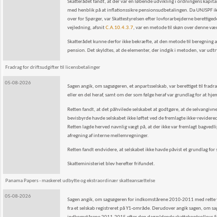
Skatterådet fandt, at der var en løbende udvikling i ordningens kapi
med henblik på at inflationssikre pensionsudbetalingen. Da UNJSPF i
over for Spørger, var Skattestyrelsen efter lovforarbejderne berettige
vejledning, afsnit
C.A.10.4.3.7
, var en metode til skøn over denne væ
Skatterådet kunne derfor ikke bekræfte, at den metode til beregning af
pension. Det skyldtes, at de elementer, der indgik i metoden, var udt
Fradrag for driftsudgifter til licensbetalinger
05-08-2026
Sagen angik, om sagsøgeren, et anpartsselskab, var berettiget til frad
eller en del heraf, samt om der som følge heraf var grundlag for at hj
Retten fandt, at det påhvilede selskabet at godtgøre, at de selvangivne 
bevisbyrde havde selskabet ikke løftet ved de fremlagte ikke‑revidere
Retten lagde herved navnlig vægt på, at der ikke var fremlagt bagve
afregning af interne mellemregninger.
Retten fandt endvidere, at selskabet ikke havde påvist et grundlag for
Skatteministeriet blev herefter frifundet.
Panama Papers - maskeret udbytte og ekstraordinær skatteansættelse
05-08-2026
Sagen angik, om sagsøgeren for indkomstårene 2010-2011 med rette var 
fra et selskab registreret på Y1-område. Derudover angik sagen, om sag