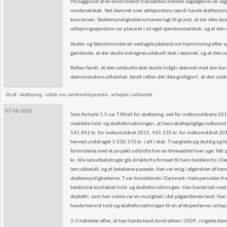
På baggrund af en kontrolleret transaktion mellem sagsøgerne var sagsø
moderselskab. Ved skønnet over aktiepostens værdi havde skattemynd
koncernen. Skattemyndighederne havde lagt til grund, at der ikke sku
udlejningsejendom var placeret i sit eget ejendomsselskab, og at den 
Skatte- og Vækstministeriet nedlagde påstand om hjemvisning efter sy
gældende, at der skulle indregnes udskudt skat i skønnet, og at den ud
Retten fandt, at den udskudte skat skulle indgå i skønnet med den kurs
skønsmandens udtalelser, fandt retten det ikke godtgjort, at den udsku
Straf - skattesvig - vilkår om samfundstjeneste - arbejde i udlandet
07-08-2026
Som forhold 1-5 var T tiltalt for skattesvig, ved for indkomstårene 201
meddele told- og skatteforvaltningen, at hans skattepligtige indkoms
541.841 kr. for indkomståret 2012, 425.135 kr. for indkomståret 20
herved unddraget 1.030.170 kr. i alt i skat. T nægtede sig skyldig og 
forbindelse med et projekt udfyldte han en timeseddel hver uge. Når p
kr. Alle lønudbetalinger gik direkte fra firmaet til hans bankkonto i D
løn udbetalt, og at beløbene passede. Han var enig i afgørelsen af han
skattemyndighederne. T var bosiddende i Danmark i hele perioden fr
telefonisk kontaktet told- og skatteforvaltningen. Han havde talt med
skattefri, som han vidste var en mulighed i det pågældende land. Han h
havde henvist told-og skatteforvaltningen til en af eksperterne i arbej
2-3 måneder efter, at han havde faxet kontrakten i 2009, ringede da