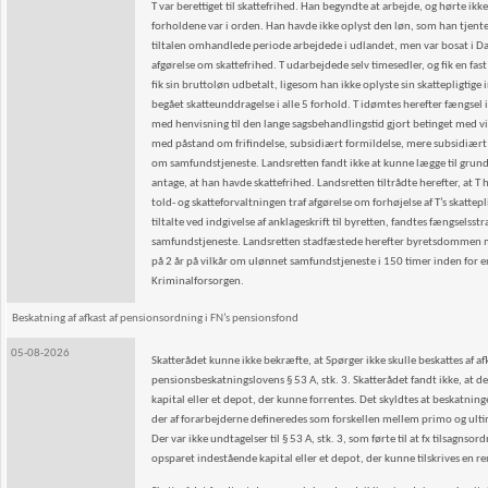
T var berettiget til skattefrihed. Han begyndte at arbejde, og hørte i
forholdene var i orden. Han havde ikke oplyst den løn, som han tjente i
tiltalen omhandlede periode arbejdede i udlandet, men var bosat i D
afgørelse om skattefrihed. T udarbejdede selv timesedler, og fik en fas
fik sin bruttoløn udbetalt, ligesom han ikke oplyste sin skattepligtige
begået skatteunddragelse i alle 5 forhold. T idømtes herefter fængsel 
med henvisning til den lange sagsbehandlingstid gjort betinget med vil
med påstand om frifindelse, subsidiært formildelse, mere subsidiært
om samfundstjeneste. Landsretten fandt ikke at kunne lægge til grund
antage, at han havde skattefrihed. Landsretten tiltrådte herefter, at 
told- og skatteforvaltningen traf afgørelse om forhøjelse af T’s skat
tiltalte ved indgivelse af anklageskrift til byretten, fandtes fængsels
samfundstjeneste. Landsretten stadfæstede herefter byretsdommen med
på 2 år på vilkår om ulønnet samfundstjeneste i 150 timer inden for en l
Kriminalforsorgen.
Beskatning af afkast af pensionsordning i FN’s pensionsfond
05-08-2026
Skatterådet kunne ikke bekræfte, at Spørger ikke skulle beskattes af af
pensionsbeskatningslovens § 53 A, stk. 3. Skatterådet fandt ikke, at d
kapital eller et depot, der kunne forrentes. Det skyldtes at beskatnin
der af forarbejderne defineredes som forskellen mellem primo og ultim
Der var ikke undtagelser til § 53 A, stk. 3, som førte til at fx tilsagns
opsparet indestående kapital eller et depot, der kunne tilskrives en re