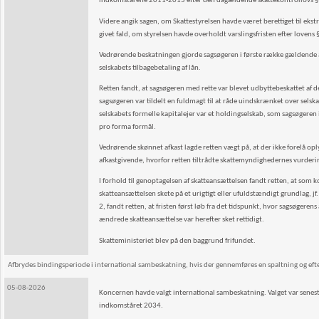
indkomstårene 2011-2015 efter den dagældende skattekontrollovs § 5, 
Videre angik sagen, om Skattestyrelsen havde været berettiget til ekst
givet fald, om styrelsen havde overholdt varslingsfristen efter lovens 
Vedrørende beskatningen gjorde sagsøgeren i første række gældende 
selskabets tilbagebetaling af lån.
Retten fandt, at sagsøgeren med rette var blevet udbyttebeskattet a
sagsøgeren var tildelt en fuldmagt til at råde uindskrænket over selska
selskabets formelle kapitalejer var et holdingselskab, som sagsøgeren 
pro forma formål.
Vedrørende skønnet afkast lagde retten vægt på, at der ikke forelå opl
afkastgivende, hvorfor retten tiltrådte skattemyndighedernes vurderin
I forhold til genoptagelsen af skatteansættelsen fandt retten, at so
skatteansættelsen skete på et urigtigt eller ufuldstændigt grundlag, jf.
2, fandt retten, at fristen først løb fra det tidspunkt, hvor sagsøger
ændrede skatteansættelse var herefter sket rettidigt.
Skatteministeriet blev på den baggrund frifundet.
Afbrydes bindingsperiode i international sambeskatning, hvis der gennemføres en spaltning og efterf
05-08-2026
Koncernen havde valgt international sambeskatning. Valget var senes
indkomståret 2034.