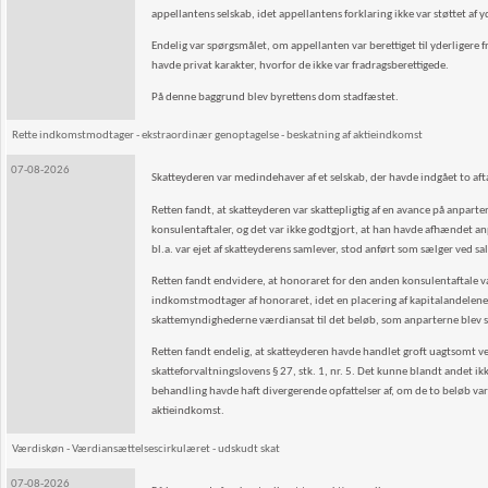
appellantens selskab, idet appellantens forklaring ikke var støttet af
Endelig var spørgsmålet, om appellanten var berettiget til yderligere fra
havde privat karakter, hvorfor de ikke var fradragsberettigede.
På denne baggrund blev byrettens dom stadfæstet.
Rette indkomstmodtager - ekstraordinær genoptagelse - beskatning af aktieindkomst
07-08-2026
Skatteyderen var medindehaver af et selskab, der havde indgået to a
Retten fandt, at skatteyderen var skattepligtig af en avance på anpar
konsulentaftaler, og det var ikke godtgjort, at han havde afhændet anpa
bl.a. var ejet af skatteyderens samlever, stod anført som sælger ved s
Retten fandt endvidere, at honoraret for den anden konsulentaftale var
indkomstmodtager af honoraret, idet en placering af kapitalandelene i 
skattemyndighederne værdiansat til det beløb, som anparterne blev sol
Retten fandt endelig, at skatteyderen havde handlet groft uagtsomt ved
skatteforvaltningslovens § 27, stk. 1, nr. 5. Det kunne blandt andet ik
behandling havde haft divergerende opfattelser af, om de to beløb var 
aktieindkomst.
Værdiskøn - Værdiansættelsescirkulæret - udskudt skat
07-08-2026