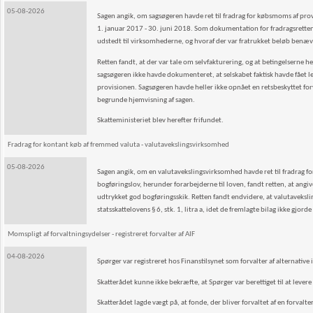
05-08-2026
Sagen angik, om sagsøgeren havde ret til fradrag for købsmoms af pr
1. januar 2017 - 30. juni 2018. Som dokumentation for fradragsretten
udstedt til virksomhederne, og hvoraf der var fratrukket beløb benæ
Retten fandt, at der var tale om selvfakturering, og at betingelserne h
sagsøgeren ikke havde dokumenteret, at selskabet faktisk havde fået 
provisionen. Sagsøgeren havde heller ikke opnået en retsbeskyttet 
begrunde hjemvisning af sagen.
Skatteministeriet blev herefter frifundet.
Fradrag for kontant køb af fremmed valuta - valutavekslingsvirksomhed
05-08-2026
Sagen angik, om en valutavekslingsvirksomhed havde ret til fradrag for
bogføringslov, herunder forarbejderne til loven, fandt retten, at angiv
udtrykket god bogføringsskik. Retten fandt endvidere, at valutaveksli
statsskattelovens § 6, stk. 1, litra a, idet de fremlagte bilag ikke gjor
Momspligt af forvaltningsydelser - registreret forvalter af AIF
04-08-2026
Spørger var registreret hos Finanstilsynet som forvalter af alternative 
Skatterådet kunne ikke bekræfte, at Spørger var berettiget til at levere
Skatterådet lagde vægt på, at fonde, der bliver forvaltet af en forvalter,