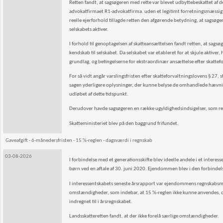
Retten fandt, at sagsøgeren med rette var blevet udbyttebeskattet a
advokatfirmaet R1-advokatfirma. uden et legitimt forretningsmæssigt f
reelle ejerforhold tillagde retten den afgørende betydning, at sagsøge
selskabets aktiver.
I forhold til genoptagelsen af skatteansættelsen fandt retten, at sag
kendskab til selskabet. Da selskabet var etableret for at skjule aktiver
grundlag, og betingelserne for ekstraordinær ansættelse efter skattefor
For så vidt angår varslingsfristen efter skatteforvaltningslovens § 27, stk
sagen yderligere oplysninger, der kunne belyse de omhandlede hævnin
udløbet af dette tidspunkt.
Derudover havde sagsøgeren en række ugyldighedsindsigelser, som re
Skatteministeriet blev på den baggrund frifundet.
Gaveafgift - 6-månedersfristen - 15 %-reglen - dagsværdi i regnskab
03-08-2026
I forbindelse med et generationsskifte blev ideelle andele i et interes
børn ved en aftale af 30. juni 2020. Ejendommen blev i den forbindels
I interessentskabets seneste årsrapport var ejendommens regnskabsmæs
omstændigheder, som indebar, at 15 %-reglen ikke kunne anvendes, 
indregnet til i årsregnskabet.
Landsskatteretten fandt, at der ikke forelå særlige omstændigheder.