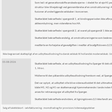
Som led i et generationsskifte ønskede ejerne - i stedet for at eje H
struktur blev tilvejebragt ved gennemførelse af en omstrukturering i 4
fusioner af underliggende selskaber i koncernen.
Skatterådet bekræftede i spørgsmål 1, at bindingsperioden ikke afbry
aktieombytning, men videreføres hos HA.
Skatterådet bekræftede i spørgsmål 2, at svaret på spørgsmål 1 ikke æn
Skatterådet bekræftede endelig, at omstruktureringerne som beskrev
medførte en forhøjelse af gaveafgiften i medfør af boafgiftslovens § 23 b,
Ikke begrænset skattepligt af en udbytteudlodning fra dansk selskab til hollandsk moderselskab. Ud
05-08-2026
Skatterådet bekræftede, at en udbytteudlodning fra Spørger til dets di
1, litra c.
Midlerne til den påtænkte udbytteudlodning fremkom ved, at Spørger fo
Det var oplyst, at udbyttet ville blive videreudloddet til det ultimat
både M1, H2 og H1 var skattemæssigt hjemmehørende i lande inden fo
anses for retmæssig ejer af udbyttet fra Spørger.
Skatterådet bekræftede endvidere, at ligningslovens § 3 ikke fandt an
Salg af taletidskort - selvfakturering - momsfradrag for provision/videresalgsydelser