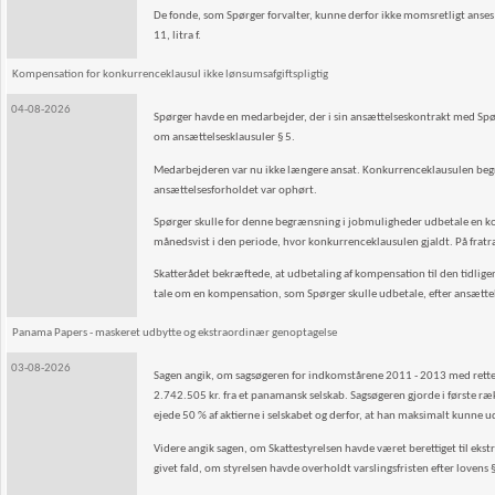
De fonde, som Spørger forvalter, kunne derfor ikke momsretligt anses
11, litra f.
Kompensation for konkurrenceklausul ikke lønsumsafgiftspligtig
04-08-2026
Spørger havde en medarbejder, der i sin ansættelseskontrakt med Spørg
om ansættelsesklausuler § 5.
Medarbejderen var nu ikke længere ansat. Konkurrenceklausulen begræ
ansættelsesforholdet var ophørt.
Spørger skulle for denne begrænsning i jobmuligheder udbetale en kom
månedsvist i den periode, hvor konkurrenceklausulen gjaldt. På frat
Skatterådet bekræftede, at udbetaling af kompensation til den tidliger
tale om en kompensation, som Spørger skulle udbetale, efter ansætt
Panama Papers - maskeret udbytte og ekstraordinær genoptagelse
03-08-2026
Sagen angik, om sagsøgeren for indkomstårene 2011 - 2013 med rette va
2.742.505 kr. fra et panamansk selskab. Sagsøgeren gjorde i første 
ejede 50 % af aktierne i selskabet og derfor, at han maksimalt kunn
Videre angik sagen, om Skattestyrelsen havde været berettiget til ekst
givet fald, om styrelsen havde overholdt varslingsfristen efter lovens §