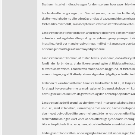
Skatteministeriet indbragte sagen for domstolene, hvor sagen blev he
For landsretten angik sagen, om Skattestyrelsen, da der blev truffet a
skattemyndighederne allerede på grundlag af gaveanmeldelserne havde
fristen blev overholdt, skal acceptere en værdiansættelse af nævnte
Landsretten fandt efter ordlyden af og forarbejderne til bestemmelsen 
måneders reel sagsbehandlingstid og de nødvendige oplysninger til rådi
indstillet, fordi der mangler oplysninger, hvilket må anses som den 
oplysninger modtages af skattemyndighederne.
Landsretten fandt konkret, at fristen blev suspenderet, da Skattest
fandt i den forbindelse, at der ikke er grundlag for at tilsidesætte s
til værdiansættelsen. Landsretten fandt på den baggrund, at fristen 
anmodningen, og at Skattestyrelsens afgørelser følgelig var truffet i
I relation til værdiansættelsen henviste landsretten til bl.a., at Høje
foretaget i overensstemmelse med reglerne i årsregnskabsloven vil ku
navnlig forskellen mellem dagsværdien og den offentlige ejendomsv
Landsretten lagde til grund, at ejendommen i interessentskabets årsr
mio. kr., samt at ledelsen, i samarbejde med revisor, havde foretaget
den meget betydelige difference mellem på den ene side den offentl
realkreditbelåningen klart viser, at den offentlige ejendomsvurdering
ikke er forpligtede til at acceptere, at de ideelle interessentskabsa
Endelig fandt landsretten, at de sagsøgte ikke ved det under sagen frem