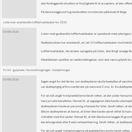
den foreliggende situation er forpligtede til at acceptere, at den off
På denne baggrund tog landsretten ministeriets påstande til følge.
Liste over anerkendte luftfartsselskaber for 2026
03-08-2026
Listen med godkendte luftfartsselskaber er opdateret med yderligere 
Skattestyrelsen har anerkendt, at i alt 23 luftfartsselskaber mod betali
Luftfartsselskaber, der ønsker optagelse på listen, skal årligt ansøge Sk
Meddelelsen opstiller en række betingelser, som skal være opfyldt for, a
Fri bil - gulplade - formodningsregel - indsætninger
03-08-2026
Sagen angik for det første, om skatteyderen skulle beskattes af værdien 
var skattepligtig af fire overførsler på mere end 2 mio. kr. fra skattey
For så vidt angår hvidpladebilerne fandt retten, at det under hensyntage
hans private benyttelse. Henset til, at sagsøgeren ikke havde udarbejde
skatteyderen havde en personlig interesse for biler, fandt retten, at s
tilkom skatteyderen at bevise, at bilen ikke havde været stillet til han
indrettet med fire sæder. Henset til, at det ikke kunne lægges til gr
kørselsregnskab eller fraskrivelseserklæring, fandt retten, at skatteyd
For så vidt angår indsætningerne på ægtefællens konto fandt retten, 