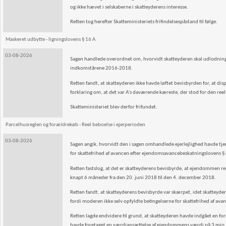
og ikke hævet i selskaberne i skatteyderens interesse.
Retten tog herefter Skatteministeriets frifindelsespåstand til følge.
Maskeret udbytte - ligningslovens § 16 A
03-08-2026
Sagen handlede overordnet om, hvorvidt skatteyderen skal udlodningsbe
indkomstårene 2016-2018.
Retten fandt, at skatteyderen ikke havde løftet bevisbyrden for, at di
forklaring om, at det var A's daværende kæreste, der stod for den reell
Skatteministeriet blev derfor frifundet.
Parcelhusreglen og forældrekøb - Reel beboelse i ejerperioden
03-08-2026
Sagen angik, hvorvidt den i sagen omhandlede ejerlejlighed havde tjen
for skattefrihed af avancen efter ejendomsavancebeskatningslovens § 8
Retten fastslog, at det er skatteyderens bevisbyrde, at ejendommen reelt
knapt 6 måneder fra den 20. juni 2018 til den 4. december 2018.
Retten fandt, at skatteyderens bevisbyrde var skærpet, idet skatteyde
fordi moderen ikke selv opfyldte betingelserne for skattefrihed af 
Retten lagde endvidere til grund, at skatteyderen havde indgået en
havde foretaget en værdiansættelse af ejendommens værdi på 3 mio. kr. 